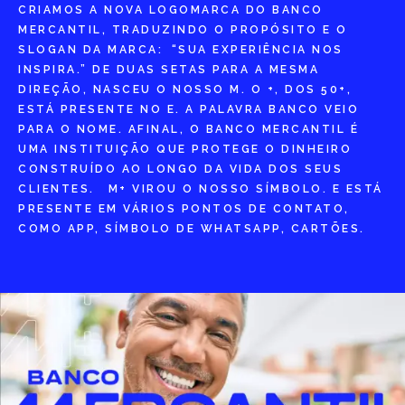
CRIAMOS A NOVA LOGOMARCA DO BANCO
MERCANTIL, TRADUZINDO O PROPÓSITO E O
SLOGAN DA MARCA: “SUA EXPERIÊNCIA NOS
INSPIRA.” DE DUAS SETAS PARA A MESMA
DIREÇÃO, NASCEU O NOSSO M. O +, DOS 50+,
ESTÁ PRESENTE NO E. A PALAVRA BANCO VEIO
PARA O NOME. AFINAL, O BANCO MERCANTIL É
UMA INSTITUIÇÃO QUE PROTEGE O DINHEIRO
CONSTRUÍDO AO LONGO DA VIDA DOS SEUS
CLIENTES. M+ VIROU O NOSSO SÍMBOLO. E ESTÁ
PRESENTE EM VÁRIOS PONTOS DE CONTATO,
COMO APP, SÍMBOLO DE WHATSAPP, CARTÕES.